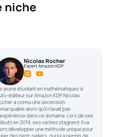
 niche
Nicolas Rocher
Expert Amazon KDP
e jeune étudiant en mathématiques à
uto-éditeur sur Amazon KDP, Nicolas
ocher a connu une ascension
emarquable alors qu’il n’avait pas
’expérience dans ce domaine. Lors de ses
ébuts en 2019, ses ventes stagnent. Il va
lors développer une méthode unique pour
réer des best-sellers, qui lui a permis de